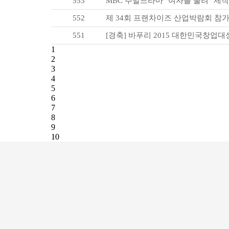
553
MBC 주말드라마 "여자를 울려" 제
552
제 34회 프랜차이즈 산업박람회 참가
551
[경축] 바푸리 2015 대한민국창업
1
2
3
4
5
6
7
8
9
10