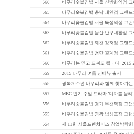
566
바푸리숯불김밥 서울 신방화역점 
565
바푸리숯불김밥 충남 태안점 그랜드
564
바푸리숯불김밥 서울 뚝섬역점 그
563
바푸리숯불김밥 울산 반구내황점 
562
바푸리숯불김밥 제천 강저점 그랜드
561
바푸리숯불김밥 첨단 월계점 그랜드
560
바푸리는 믿고 드셔도 됩니다. 2015
559
2015 바푸리 여름 신메뉴 출시
558
광복70주년 바푸리와 함께 찾아가는
557
MBC 인기 주말 드라마 '여자를 울려
556
바푸리숯불김밥 경기 부천역점 그
555
바푸리숯불김밥 영광 법성포점 그
554
제 11회 서울프랜차이즈 창업박람회 