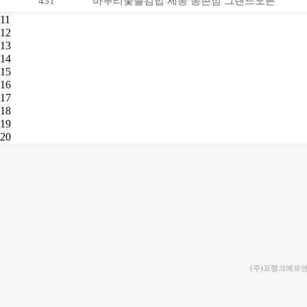
431
바푸리숯불김밥 세종 종촌점 그랜드오픈
11
12
13
14
15
16
17
18
19
20
(주)프랭크에프앤비