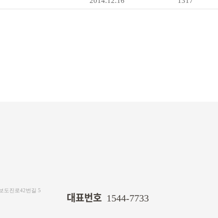
2014.12.16
1317
 보도진로42번길 5
대표번호
1544-7733