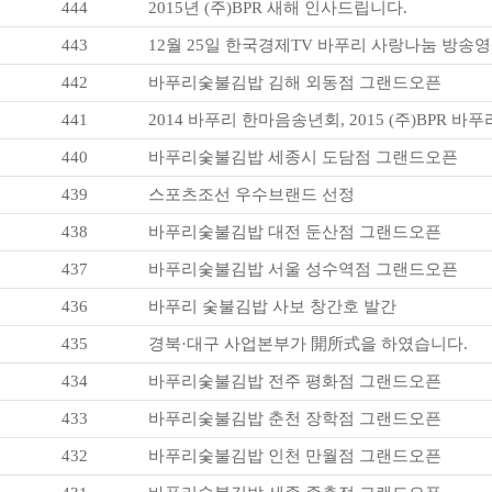
444
2015년 (주)BPR 새해 인사드립니다.
443
12월 25일 한국경제TV 바푸리 사랑나눔 방송
442
바푸리숯불김밥 김해 외동점 그랜드오픈
441
2014 바푸리 한마음송년회, 2015 (주)BPR
440
바푸리숯불김밥 세종시 도담점 그랜드오픈
439
스포츠조선 우수브랜드 선정
438
바푸리숯불김밥 대전 둔산점 그랜드오픈
437
바푸리숯불김밥 서울 성수역점 그랜드오픈
436
바푸리 숯불김밥 사보 창간호 발간
435
경북·대구 사업본부가 開所式을 하였습니다.
434
바푸리숯불김밥 전주 평화점 그랜드오픈
433
바푸리숯불김밥 춘천 장학점 그랜드오픈
432
바푸리숯불김밥 인천 만월점 그랜드오픈