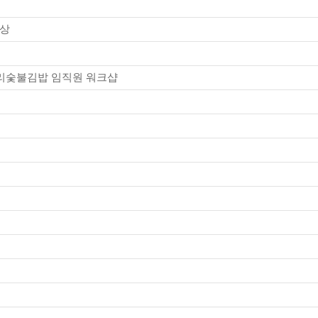
영상
 바푸리숯불김밥 임직원 워크샵