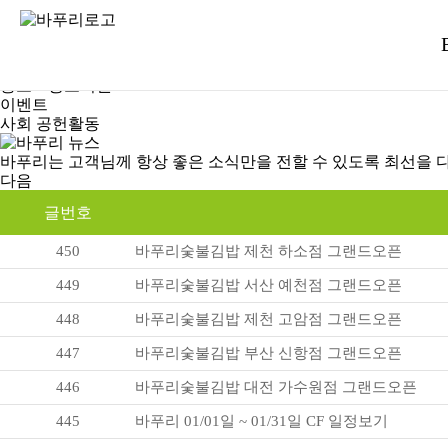
바푸리가 오랜시간 사랑을 받을 수 있는데에는
이유가 있습니다.
새소식
홍보& 광고지원
이벤트
사회 공헌활동
바푸리는 고객님께 항상 좋은 소식만을 전할 수 있도록 최선을 
다음
글번호
450
바푸리숯불김밥 제천 하소점 그랜드오픈
449
바푸리숯불김밥 서산 예천점 그랜드오픈
448
바푸리숯불김밥 제천 고암점 그랜드오픈
447
바푸리숯불김밥 부산 신항점 그랜드오픈
446
바푸리숯불김밥 대전 가수원점 그랜드오픈
445
바푸리 01/01일 ~ 01/31일 CF 일정보기